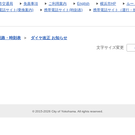
市交通局
免責事項
ご利用案内
English
横浜市HP
ルー
電話サイト(乗換案内)
携帯電話サイト(時刻表)
携帯電話サイト（運行・
経路・時刻表
＞
ダイヤ改正 お知らせ
文字サイズ変更
© 2015-2026 City of Yokohama. All rights reserved.