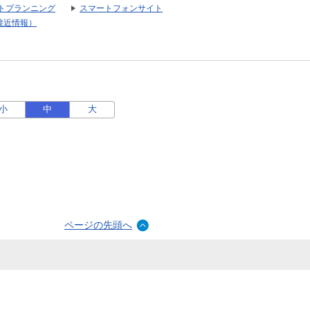
トプランニング
スマートフォンサイト
接近情報）
小
中
大
ページの先頭へ