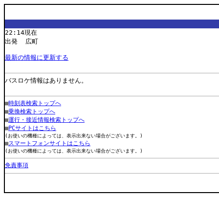
22:14現在
出発 広町
最新の情報に更新する
バスロケ情報はありません。
■
時刻表検索トップへ
■
乗換検索トップへ
■
運行・接近情報検索トップへ
■
PCサイトはこちら
(お使いの機種によっては、表示出来ない場合がございます。)
■
スマートフォンサイトはこちら
(お使いの機種によっては、表示出来ない場合がございます。)
免責事項