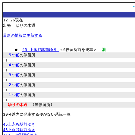
12:26現在
出発 ゆりの木通
最新の情報に更新する
●
45 上永谷駅前ゆき
＜6停留所前を発車＞
混
５つ前
の停留所
↓
４つ前
の停留所
↓
３つ前
の停留所
↓
２つ前
の停留所
↓
１つ前
の停留所
↓
ゆりの木通
(当停留所)
30分以内に発車する便がない系統一覧
45上永谷駅前ゆき
45上永谷駅前ゆき