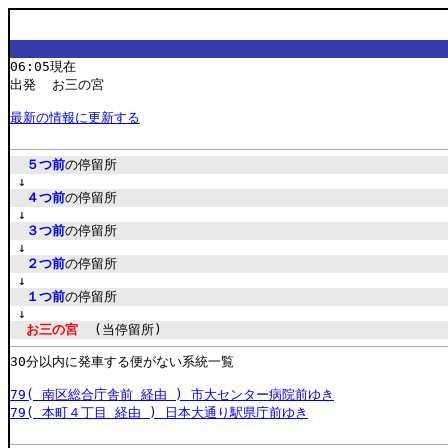
06:05現在
出発 お三の宮
最新の情報に更新する
５つ前
の停留所
↓
４つ前
の停留所
↓
３つ前
の停留所
↓
２つ前
の停留所
↓
１つ前
の停留所
↓
お三の宮
(当停留所)
30分以内に発車する便がない系統一覧
79( 南区総合庁舎前 経由 ) 市大センター病院前ゆき
79( 本町４丁目 経由 ) 日本大通り駅県庁前ゆき