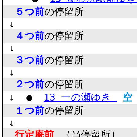
５つ前
の停留所
↓
４つ前
の停留所
↓
３つ前
の停留所
↓
２つ前
の停留所
↓ ●
13 一の瀬ゆき
空
１つ前
の停留所
↓
行定庵前
(当停留所)