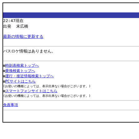
22:47現在
出発 末広橋
最新の情報に更新する
バスロケ情報はありません。
■
時刻表検索トップへ
■
乗換検索トップへ
■
運行・接近情報検索トップへ
■
PCサイトはこちら
(お使いの機種によっては、表示出来ない場合がございます。)
■
スマートフォンサイトはこちら
(お使いの機種によっては、表示出来ない場合がございます。)
免責事項