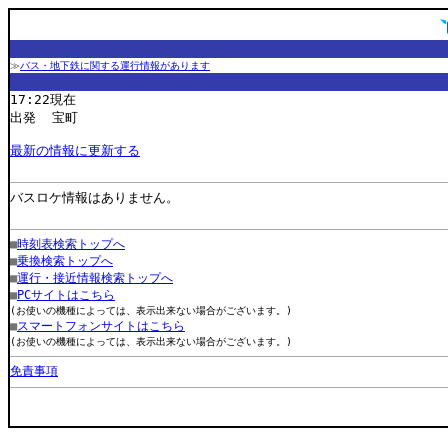
≫
バス・地下鉄に関する運行情報があります
17:22現在
出発 宝町
最新の情報に更新する
バスロケ情報はありません。
■
時刻表検索トップへ
■
乗換検索トップへ
■
運行・接近情報検索トップへ
■
PCサイトはこちら
(お使いの機種によっては、表示出来ない場合がございます。)
■
スマートフォンサイトはこちら
(お使いの機種によっては、表示出来ない場合がございます。)
免責事項