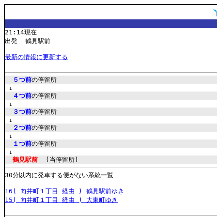
21:14現在
出発 鶴見駅前
最新の情報に更新する
５つ前
の停留所
↓
４つ前
の停留所
↓
３つ前
の停留所
↓
２つ前
の停留所
↓
１つ前
の停留所
↓
鶴見駅前
(当停留所)
30分以内に発車する便がない系統一覧
16( 向井町１丁目 経由 ) 鶴見駅前ゆき
15( 向井町１丁目 経由 ) 大東町ゆき