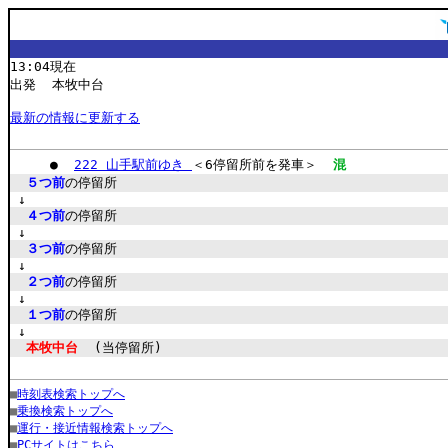
13:04現在
出発 本牧中台
最新の情報に更新する
●
222 山手駅前ゆき
＜6停留所前を発車＞
混
５つ前
の停留所
↓
４つ前
の停留所
↓
３つ前
の停留所
↓
２つ前
の停留所
↓
１つ前
の停留所
↓
本牧中台
(当停留所)
■
時刻表検索トップへ
■
乗換検索トップへ
■
運行・接近情報検索トップへ
■
PCサイトはこちら