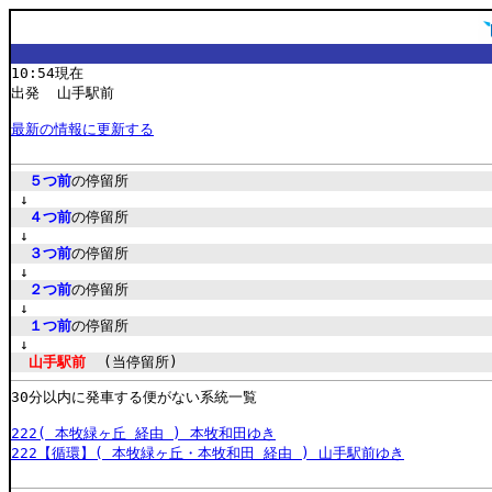
10:54現在
出発 山手駅前
最新の情報に更新する
５つ前
の停留所
↓
４つ前
の停留所
↓
３つ前
の停留所
↓
２つ前
の停留所
↓
１つ前
の停留所
↓
山手駅前
(当停留所)
30分以内に発車する便がない系統一覧
222( 本牧緑ヶ丘 経由 ) 本牧和田ゆき
222【循環】( 本牧緑ヶ丘・本牧和田 経由 ) 山手駅前ゆき