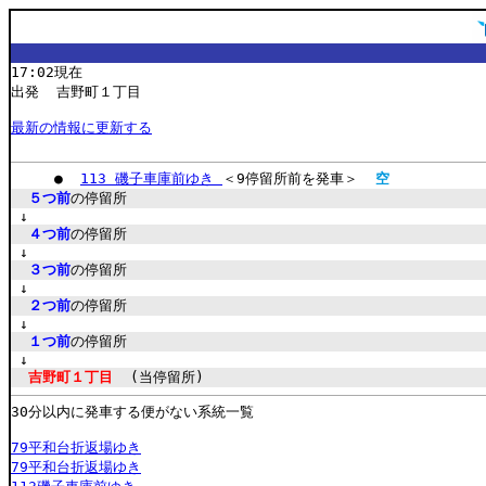
17:02現在
出発 吉野町１丁目
最新の情報に更新する
●
113 磯子車庫前ゆき
＜9停留所前を発車＞
空
５つ前
の停留所
↓
４つ前
の停留所
↓
３つ前
の停留所
↓
２つ前
の停留所
↓
１つ前
の停留所
↓
吉野町１丁目
(当停留所)
30分以内に発車する便がない系統一覧
79平和台折返場ゆき
79平和台折返場ゆき