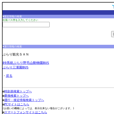
▼接近情報の検索
出発バス停を入力してください
▼運行情報の検索
ぶらり観光ＳＡＮ
89系統ぶらり野毛山動物園BUS
ぶらり三溪園BUS
・
戻る
■
時刻表検索トップへ
■
乗換検索トップへ
■
運行・接近情報検索トップへ
■
PCサイトはこちら
(お使いの機種によっては、表示出来ない場合がございます。)
■
スマートフォンサイトはこちら