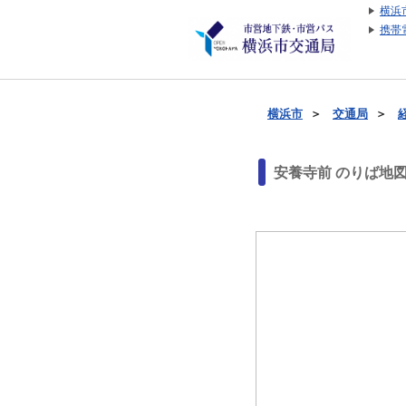
横浜
携帯
横浜市
＞
交通局
＞
安養寺前 のりば地