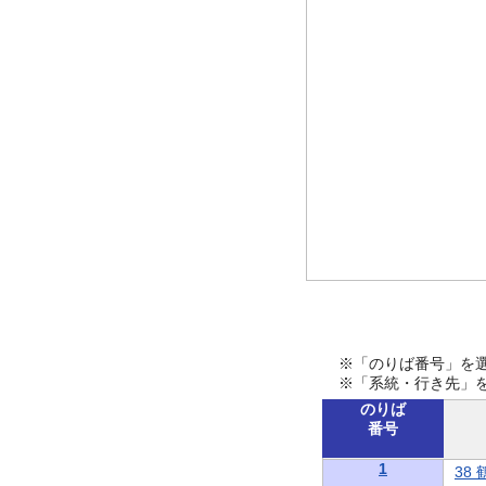
※「のりば番号」を
※「系統・行き先」
のりば
番号
1
38