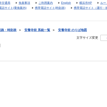
市交通局
免責事項
ご利用案内
English
横浜市HP
ルー
電話サイト(乗換案内)
携帯電話サイト(時刻表)
携帯電話サイト（運行・
経路・時刻表
＞
安養寺前 系統一覧
＞
安養寺前 のりば地図
文字サイズ変更
図