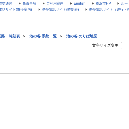
市交通局
免責事項
ご利用案内
English
横浜市HP
ルー
電話サイト(乗換案内)
携帯電話サイト(時刻表)
携帯電話サイト（運行・
経路・時刻表
＞
池の谷 系統一覧
＞
池の谷 のりば地図
文字サイズ変更