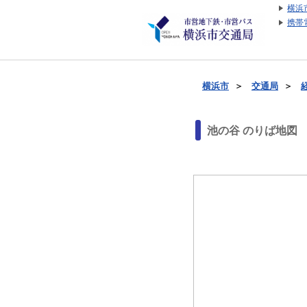
横浜
携帯
横浜市
＞
交通局
＞
池の谷 のりば地図