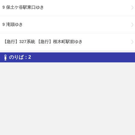
9 保土ケ谷駅東口ゆき
9 滝頭ゆき
【急行】327系統 【急行】桜木町駅前ゆき
のりば：2
113 磯子車庫前ゆき
58 磯子車庫前ゆき
9 磯子車庫前ゆき
9 磯子駅前ゆき