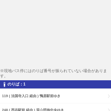
※現地バス停にはのりば番号が振られていない場合がありま
す。
のりば：1
119 ( 法国寺入口 経由 ) 鴨居駅前ゆき
248 ( 西谷駅前 経由 ) 笹山団地中央ゆき