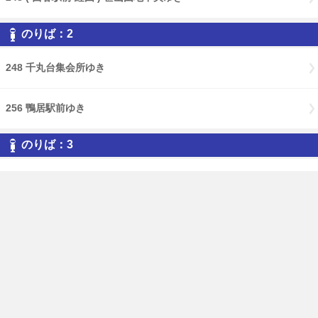
のりば：2
248 千丸台集会所ゆき
256 鴨居駅前ゆき
のりば：3
119 ( 白山みどり 経由 ) 鴨居駅前ゆき
免責事項
経路・時刻表
English
横浜市交通局