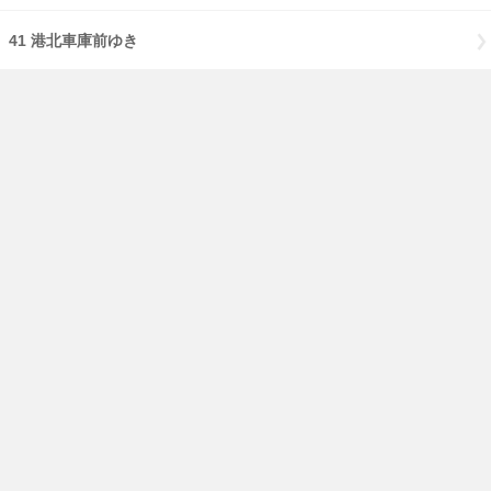
41 港北車庫前ゆき
のりば：3
84 東神奈川駅西口ゆき
のりば：4
84 新子安駅西口経由鶴見駅西口ゆき
免責事項
経路・時刻表
English
横浜市交通局