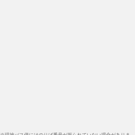
※現地バス停にはのりば番号が振られていない場合がありま