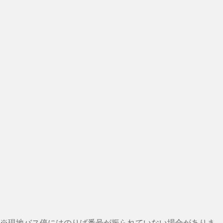
※現地バス停にはのりば番号が振られていない場合がありま