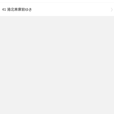
41 港北車庫前ゆき
のりば：3
84 東神奈川駅西口ゆき
のりば：4
84 新子安駅西口経由鶴見駅西口ゆき
免責事項
経路・時刻表
English
横浜市交通局