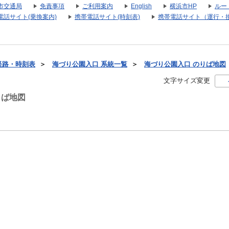
市交通局
免責事項
ご利用案内
English
横浜市HP
ルー
電話サイト(乗換案内)
携帯電話サイト(時刻表)
携帯電話サイト（運行・
経路・時刻表
＞
海づり公園入口 系統一覧
＞
海づり公園入口 のりば地図
文字サイズ変更
りば地図