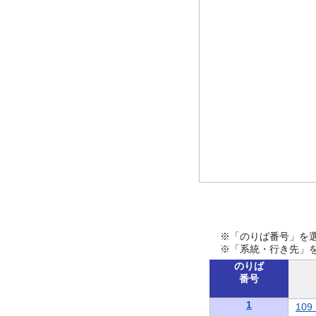
※「のりば番号」を
※「系統・行き先」
のりば
番号
1
10