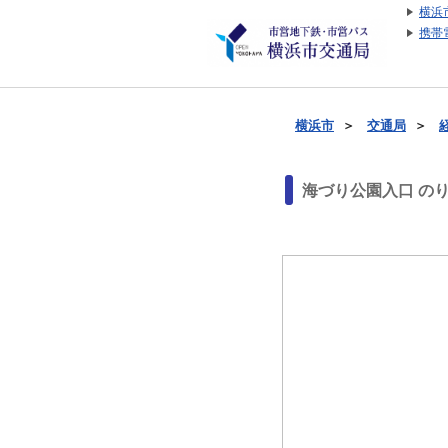
横浜
携帯
横浜市
＞
交通局
＞
海づり公園入口 の