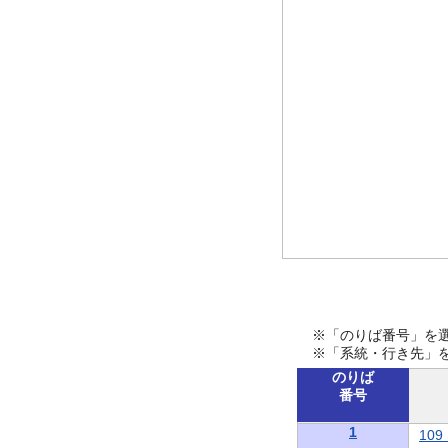
※「のりば番号」を
※「系統・行き先」
のりば
番号
1
10