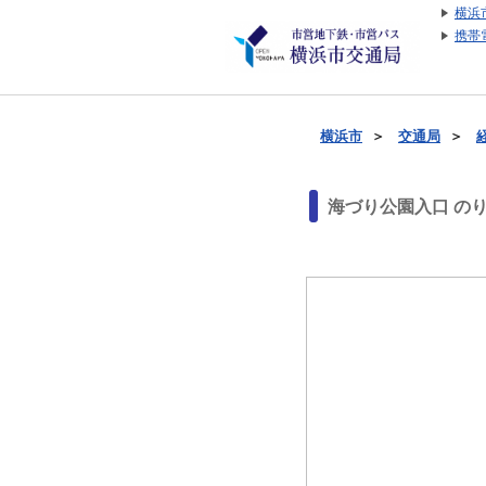
横浜
携帯
横浜市
＞
交通局
＞
海づり公園入口 の