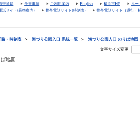
市交通局
免責事項
ご利用案内
English
横浜市HP
ルー
電話サイト(乗換案内)
携帯電話サイト(時刻表)
携帯電話サイト（運行・
経路・時刻表
＞
海づり公園入口 系統一覧
＞
海づり公園入口 のりば地図
文字サイズ変更
りば地図