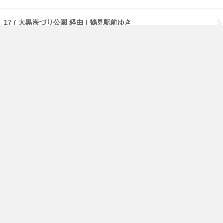
17 ( 大黒海づり公園 経由 ) 鶴見駅前ゆき
17 【急行】( 大黒海づり公園 経由 ) 鶴見駅前ゆき
17 【急行】( 流通センター 経由 ) 鶴見駅前ゆき
17 【急行】鶴見駅前ゆき
免責事項
経路・時刻表
English
横浜市交通局
横浜市HP