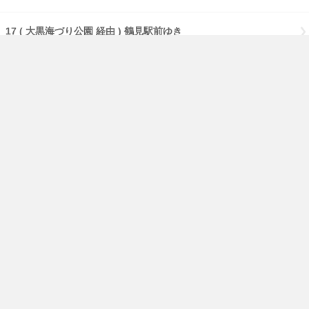
17 ( 大黒海づり公園 経由 ) 鶴見駅前ゆき
17 【急行】( 大黒海づり公園 経由 ) 鶴見駅前ゆき
17 【急行】( 流通センター 経由 ) 鶴見駅前ゆき
17 【急行】鶴見駅前ゆき
免責事項
経路・時刻表
English
横浜市交通局
横浜市HP