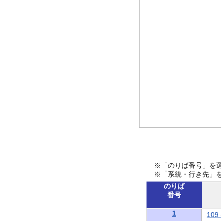
※「のりば番号」を
※「系統・行き先」
のりば
番号
1
10