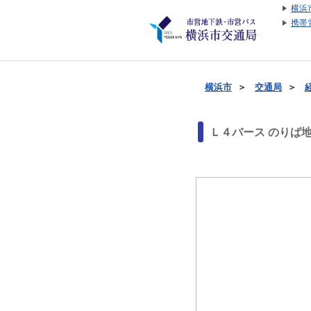
横浜
携帯
横浜市
＞
交通局
＞
Ｌ４バース のりば