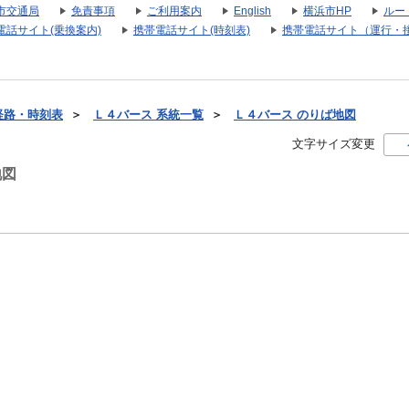
市交通局
免責事項
ご利用案内
English
横浜市HP
ルー
電話サイト(乗換案内)
携帯電話サイト(時刻表)
携帯電話サイト（運行・
経路・時刻表
＞
Ｌ４バース 系統一覧
＞
Ｌ４バース のりば地図
文字サイズ変更
地図