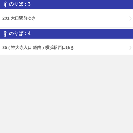
のりば：3
291 大口駅前ゆき
のりば：4
35 ( 神大寺入口 経由 ) 横浜駅西口ゆき
免責事項
経路・時刻表
English
横浜市交通局
横浜市HP
PCページはこちら