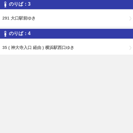
のりば：3
291 大口駅前ゆき
のりば：4
35 ( 神大寺入口 経由 ) 横浜駅西口ゆき
免責事項
経路・時刻表
English
横浜市交通局
横浜市HP
PCページはこちら