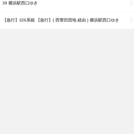
39 横浜駅西口ゆき
【急行】326系統 【急行】( 西菅田団地 経由 ) 横浜駅西口ゆき
のりば：2
119 ( 白山高校 経由 ) 鴨居駅前ゆき
12 中山駅前ゆき
12 白山高校ゆき
12 緑車庫前ゆき
124 緑車庫前ゆき