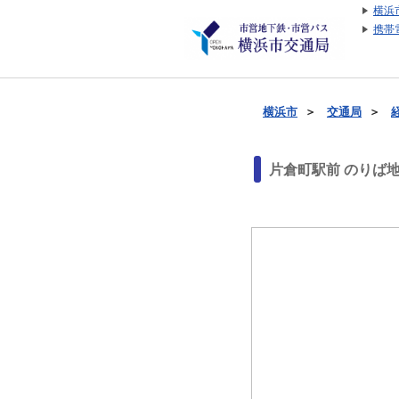
横浜
携帯
横浜市
＞
交通局
＞
片倉町駅前 のりば