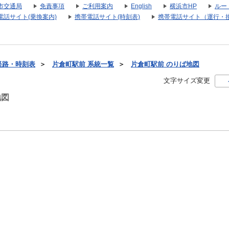
市交通局
免責事項
ご利用案内
English
横浜市HP
ルー
電話サイト(乗換案内)
携帯電話サイト(時刻表)
携帯電話サイト（運行・
経路・時刻表
＞
片倉町駅前 系統一覧
＞
片倉町駅前 のりば地図
文字サイズ変更
地図