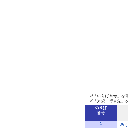
※「のりば番号」を
※「系統・行き先」
のりば
番号
1
36