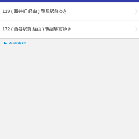
119 ( 新井町 経由 ) 鴨居駅前ゆき
172 ( 西谷駅前 経由 ) 鴨居駅前ゆき
免責事項
経路・時刻表
English
横浜市交通局
横浜市HP
PCページはこちら
携帯電話サイト(乗換案内)はこちら