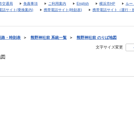
市交通局
免責事項
ご利用案内
English
横浜市HP
ルー
電話サイト(乗換案内)
携帯電話サイト(時刻表)
携帯電話サイト（運行・
経路・時刻表
＞
熊野神社前 系統一覧
＞
熊野神社前 のりば地図
文字サイズ変更
地図