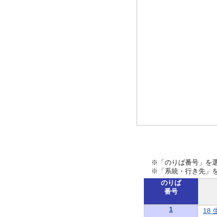
※「のりば番号」を
※「系統・行き先」
のりば
番号
1
18