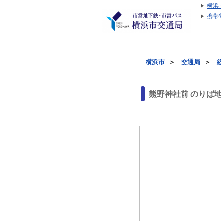
横浜
携帯
横浜市
＞
交通局
＞
熊野神社前 のりば