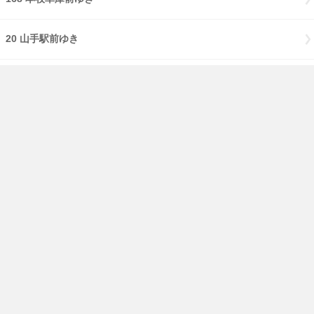
20 山手駅前ゆき
58 ( みなと赤十字病院 経由 ) 磯子車庫前ゆき
58 磯子車庫前ゆき
8 ( 本牧市民公園前 経由 ) 本牧車庫前ゆき
8 本牧車庫前ゆき
免責事項
経路・時刻表
English