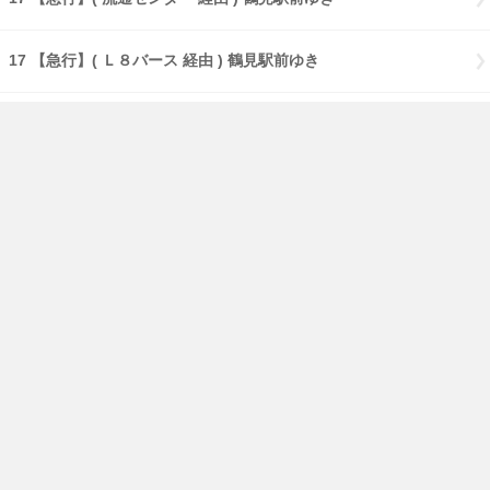
17 【急行】( Ｌ８バース 経由 ) 鶴見駅前ゆき
17 【急行】( Ｌ８・大黒海づり公園 経由 ) 鶴見駅前ゆき
17 【急行】( Ｌ８・流通センター 経由 ) 鶴見駅前ゆき
18 生麦ゆき
181 横浜さとうのふるさとゆき
免責事項
経路・時刻表
English