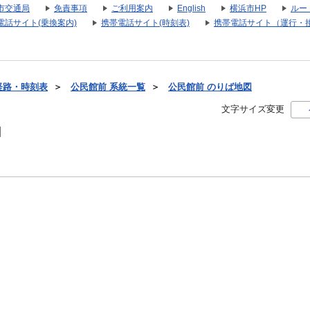
市交通局
免責事項
ご利用案内
English
横浜市HP
ルー
電話サイト(乗換案内)
携帯電話サイト(時刻表)
携帯電話サイト（運行・
経路・時刻表
＞
公民館前 系統一覧
＞
公民館前 のりば地図
文字サイズ変更
図