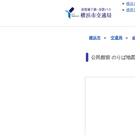
横浜
携帯
横浜市
＞
交通局
＞
公民館前 のりば地