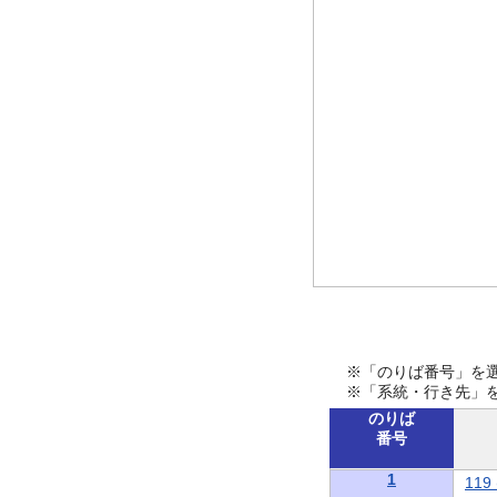
※「のりば番号」を
※「系統・行き先」
のりば
番号
1
11