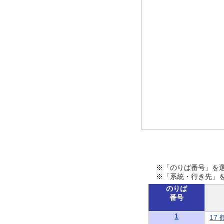
※「のりば番号」を
※「系統・行き先」
のりば
番号
1
17