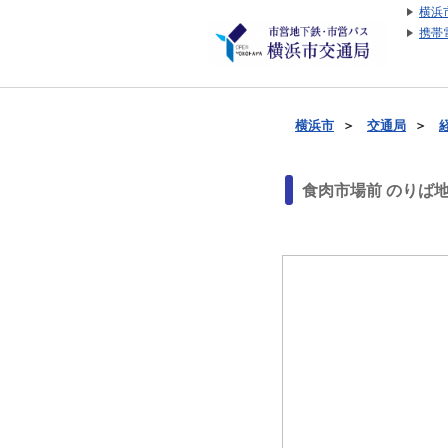
横浜
携帯
横浜市
＞
交通局
＞
食肉市場前 のりば