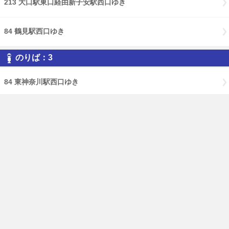
213 大口駅東口経由新子安駅西口ゆき
84 鶴見駅西口ゆき
のりば：3
84 東神奈川駅西口ゆき
免責事項
経路・時刻表
English
横浜市交通局
横浜市HP
PCページはこちら