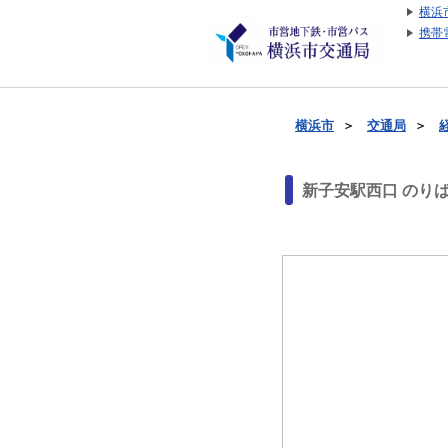
横浜
携帯
横浜市
＞
交通局
＞
新子安駅西口 のり