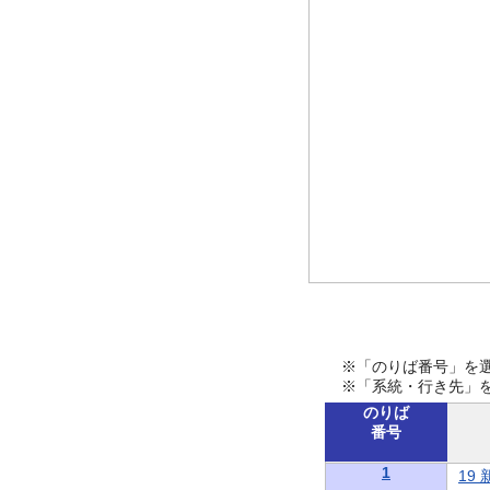
※「のりば番号」を
※「系統・行き先」
のりば
番号
1
19