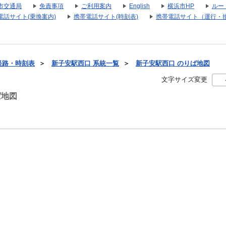
市交通局
免責事項
ご利用案内
English
横浜市HP
ルー
電話サイト(乗換案内)
携帯電話サイト(時刻表)
携帯電話サイト（運行・
経路・時刻表
＞
新子安駅西口 系統一覧
＞
新子安駅西口 のりば地図
文字サイズ変更
ば地図