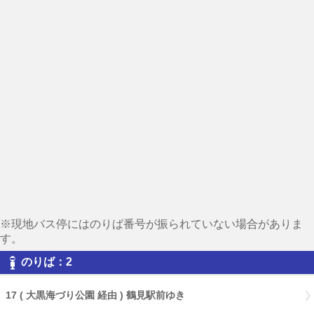
※現地バス停にはのりば番号が振られていない場合がありま
す。
のりば：2
17 ( 大黒海づり公園 経由 ) 鶴見駅前ゆき