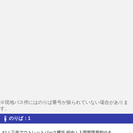
※現地バス停にはのりば番号が振られていない場合がありま
す。
のりば：1
61 ( 三井アウトレットパーク横浜 経由 ) 入国管理局前ゆき