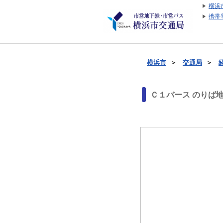
横浜
携帯
横浜市
＞
交通局
＞
Ｃ１バース のりば