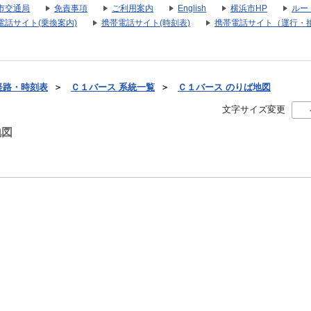
市交通局
免責事項
ご利用案内
English
横浜市HP
ルー
電話サイト(乗換案内)
携帯電話サイト(時刻表)
携帯電話サイト（運行・
経路・時刻表
＞
Ｃ１バース 系統一覧
＞
Ｃ１バース のりば地図
文字サイズ変更
地図