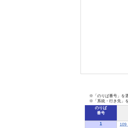
※「のりば番号」を
※「系統・行き先」
のりば
番号
1
10