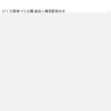
17 ( 大黒海づり公園 経由 ) 鶴見駅前ゆき
17 【急行】( 大黒海づり公園 経由 ) 鶴見駅前ゆき
17 【急行】( 流通センター 経由 ) 鶴見駅前ゆき
17 【急行】鶴見駅前ゆき
免責事項
経路・時刻表
English
横浜市交通局
横浜市HP