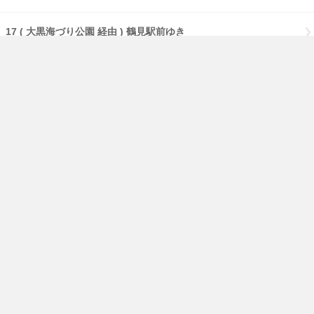
17 ( 大黒海づり公園 経由 ) 鶴見駅前ゆき
17 【急行】( 大黒海づり公園 経由 ) 鶴見駅前ゆき
17 【急行】( 流通センター 経由 ) 鶴見駅前ゆき
17 【急行】鶴見駅前ゆき
免責事項
経路・時刻表
English
横浜市交通局
横浜市HP