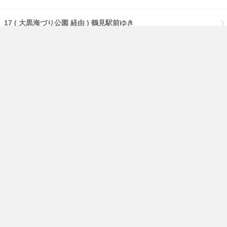
17 ( 大黒海づり公園 経由 ) 鶴見駅前ゆき
17 【急行】( 大黒海づり公園 経由 ) 鶴見駅前ゆき
17 【急行】( 流通センター 経由 ) 鶴見駅前ゆき
17 【急行】鶴見駅前ゆき
免責事項
経路・時刻表
English
横浜市交通局
横浜市HP