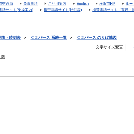
市交通局
免責事項
ご利用案内
English
横浜市HP
ルー
電話サイト(乗換案内)
携帯電話サイト(時刻表)
携帯電話サイト（運行・
経路・時刻表
＞
Ｃ２バース 系統一覧
＞
Ｃ２バース のりば地図
文字サイズ変更
地図