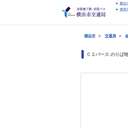
横浜
携帯
横浜市
＞
交通局
＞
Ｃ２バース のりば