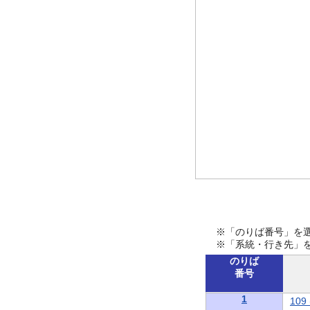
※「のりば番号」を
※「系統・行き先」
のりば
番号
1
10