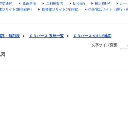
市交通局
免責事項
ご利用案内
English
横浜市HP
ルー
電話サイト(乗換案内)
携帯電話サイト(時刻表)
携帯電話サイト（運行・
経路・時刻表
＞
Ｃ３バース 系統一覧
＞
Ｃ３バース のりば地図
文字サイズ変更
地図