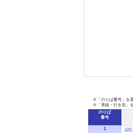
※「のりば番号」を
※「系統・行き先」
のりば
番号
1
10