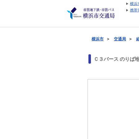
横浜
携帯
横浜市
＞
交通局
＞
Ｃ３バース のりば