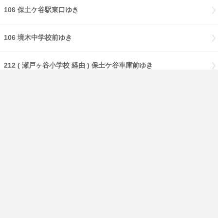
106 保土ケ谷駅東口ゆき
106 境木中学校前ゆき
212 ( 瀬戸ヶ谷小学校 経由 ) 保土ケ谷車庫前ゆき
212 ( 瀬戸ヶ谷小学校 経由 ) 保土ケ谷駅東口ゆき
32 久保山霊堂前ゆき
32 日本大通り駅県庁前ゆき
53 平和台折返場ゆき
9 滝頭ゆき