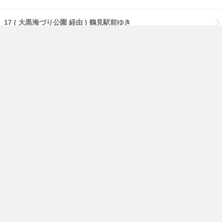
17 ( 大黒海づり公園 経由 ) 鶴見駅前ゆき
17 【急行】( 大黒海づり公園 経由 ) 鶴見駅前ゆき
17 【急行】( 流通センター 経由 ) 鶴見駅前ゆき
17 【急行】鶴見駅前ゆき
免責事項
経路・時刻表
English
横浜市交通局
横浜市HP