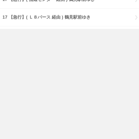
17 【急行】( Ｌ８バース 経由 ) 鶴見駅前ゆき
17 【急行】( Ｌ８・大黒海づり公園 経由 ) 鶴見駅前ゆき
17 【急行】( Ｌ８・流通センター 経由 ) 鶴見駅前ゆき
18 生麦ゆき
181 横浜さとうのふるさとゆき
免責事項
経路・時刻表
English