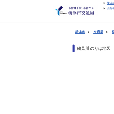
横浜
携帯
横浜市
＞
交通局
＞
鶴見川 のりば地図