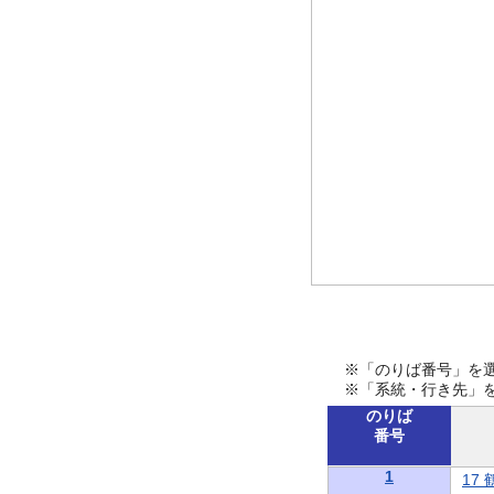
※「のりば番号」を
※「系統・行き先」
のりば
番号
1
17