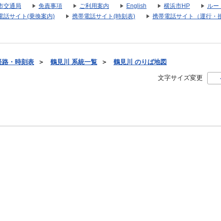
市交通局
免責事項
ご利用案内
English
横浜市HP
ルー
電話サイト(乗換案内)
携帯電話サイト(時刻表)
携帯電話サイト（運行・
経路・時刻表
＞
鶴見川 系統一覧
＞
鶴見川 のりば地図
文字サイズ変更