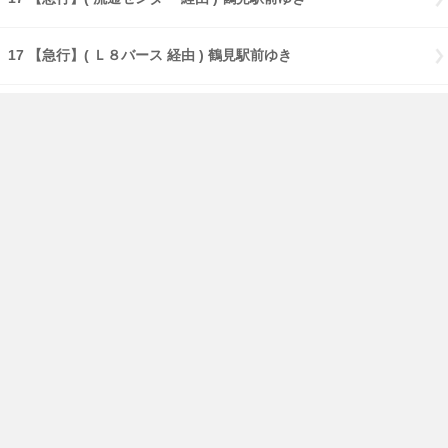
17 【急行】( Ｌ８バース 経由 ) 鶴見駅前ゆき
17 【急行】( Ｌ８・大黒海づり公園 経由 ) 鶴見駅前ゆき
17 【急行】( Ｌ８・流通センター 経由 ) 鶴見駅前ゆき
18 生麦ゆき
181 横浜さとうのふるさとゆき
免責事項
経路・時刻表
English