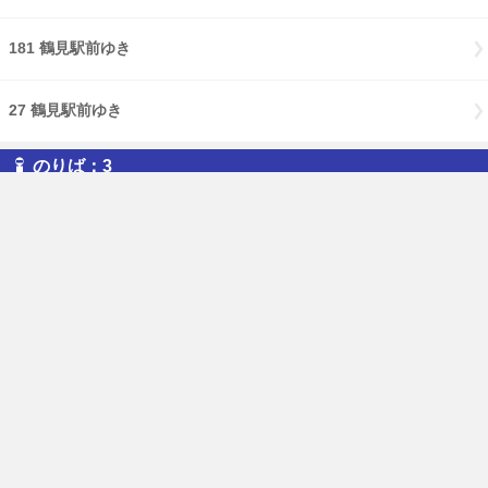
181 鶴見駅前ゆき
27 鶴見駅前ゆき
のりば：3
128 ヨコハマアイランドガーデンゆき
13 鶴見郵便局前ゆき
15 ( 向井町１丁目 経由 ) 大東町ゆき
15 ( 向井町１丁目 経由 ) 鶴見駅前ゆき
16 ( 向井町１丁目 経由 ) 鶴見駅前ゆき