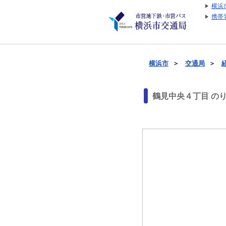
横浜
携帯
横浜市
＞
交通局
＞
鶴見中央４丁目 の