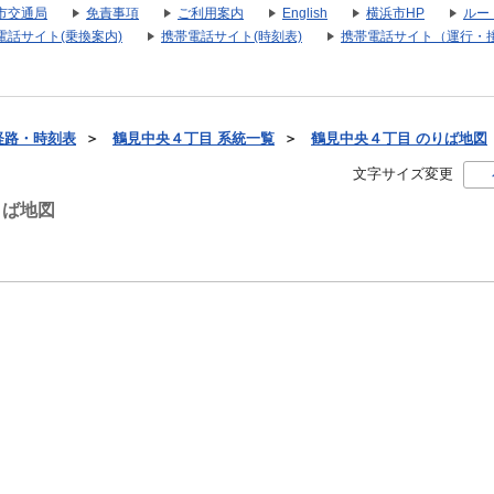
市交通局
免責事項
ご利用案内
English
横浜市HP
ルー
電話サイト(乗換案内)
携帯電話サイト(時刻表)
携帯電話サイト（運行・
経路・時刻表
＞
鶴見中央４丁目 系統一覧
＞
鶴見中央４丁目 のりば地図
文字サイズ変更
りば地図