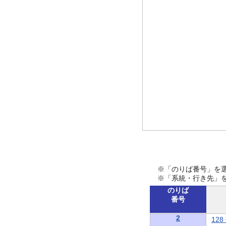
※「のりば番号」を
※「系統・行き先」
のりば
番号
2
12